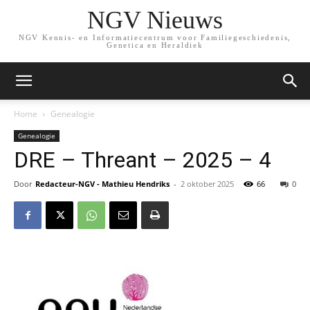
NGV Nieuws
NGV Kennis- en Informatiecentrum voor Familiegeschiedenis,
Genetica en Heraldiek
Home
Genealogie
Genealogie
DRE – Threant – 2025 – 4
Door
Redacteur-NGV - Mathieu Hendriks
-
2 oktober 2025
66
0