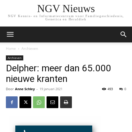
NGV Nieuws
NGV Kennis- en Informatiecentrum voor Familiegeschiedenis,
Genetica en Heraldiek
Home
Archieven
Archieven
Delpher: meer dan 65.000
nieuwe kranten
Door
Anne Schley
-
19 januari 2021
493
0