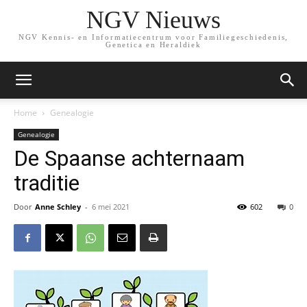
NGV Nieuws
NGV Kennis- en Informatiecentrum voor Familiegeschiedenis,
Genetica en Heraldiek
Home
Genealogie
Genealogie
De Spaanse achternaam
traditie
Door
Anne Schley
-
6 mei 2021
602
0