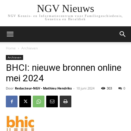
NGV Nieuws
NGV Kennis- en Informatiecentrum voor Familiegeschiedenis,
Genetica en Heraldiek
Home
Archieven
Archieven
BHCI: nieuwe bronnen online
mei 2024
Door
Redacteur-NGV - Mathieu Hendriks
-
10 juni 2024
303
0