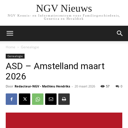
NGV Nieuws
NGV Kennis- en Informatiecentrum voor Familiegeschiedenis,
Genetica en Heraldiek
Home
Genealogie
Genealogie
ASD – Amstelland maart
2026
Door
Redacteur-NGV - Mathieu Hendriks
-
20 maart 2026
57
0