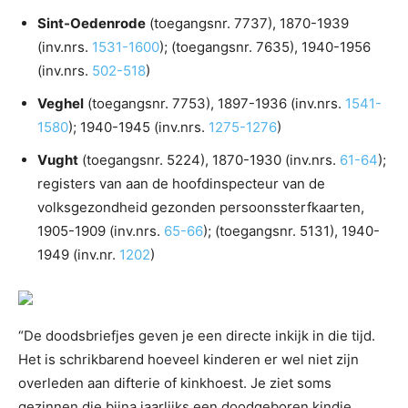
Sint-Oedenrode
(toegangsnr. 7737), 1870-1939
(inv.nrs.
1531-1600
); (toegangsnr. 7635), 1940-1956
(inv.nrs.
502-518
)
Veghel
(toegangsnr. 7753), 1897-1936 (inv.nrs.
1541-
1580
); 1940-1945 (inv.nrs.
1275-1276
)
Vught
(toegangsnr. 5224), 1870-1930 (inv.nrs.
61-64
);
registers van aan de hoofdinspecteur van de
volksgezondheid gezonden persoonssterfkaarten,
1905-1909 (inv.nrs.
65-66
); (toegangsnr. 5131), 1940-
1949 (inv.nr.
1202
)
“De doodsbriefjes geven je een directe inkijk in die tijd.
Het is schrikbarend hoeveel kinderen er wel niet zijn
overleden aan difterie of kinkhoest. Je ziet soms
gezinnen die bijna jaarlijks een doodgeboren kindje