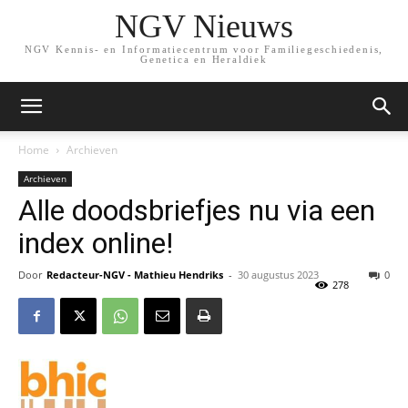
NGV Nieuws
NGV Kennis- en Informatiecentrum voor Familiegeschiedenis,
Genetica en Heraldiek
Home
Archieven
Archieven
Alle doodsbriefjes nu via een
index online!
Door
Redacteur-NGV - Mathieu Hendriks
-
30 augustus 2023
0
278