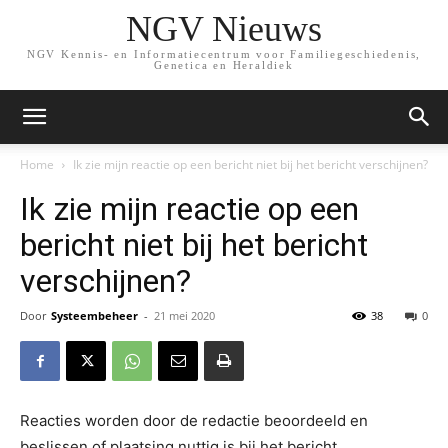
NGV Nieuws
NGV Kennis- en Informatiecentrum voor Familiegeschiedenis,
Genetica en Heraldiek
Home
Ik zie mijn reactie op een bericht niet bij het bericht verschijnen?
Ik zie mijn reactie op een
bericht niet bij het bericht
verschijnen?
Door
Systeembeheer
-
21 mei 2020
38
0
Reacties worden door de redactie beoordeeld en
beslissen of plaatsing nuttig is bij het bericht.