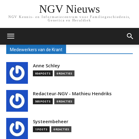
NGV Nieuws
NGV Kennis- en Informatiecentrum voor Familiegeschiedenis,
Genetica en Heraldiek
Medewerkers van de Krant
Anne Schley
934 POSTS
0 REACTIES
Redacteur-NGV - Mathieu Hendriks
505 POSTS
0 REACTIES
Systeembeheer
1 POSTS
0 REACTIES